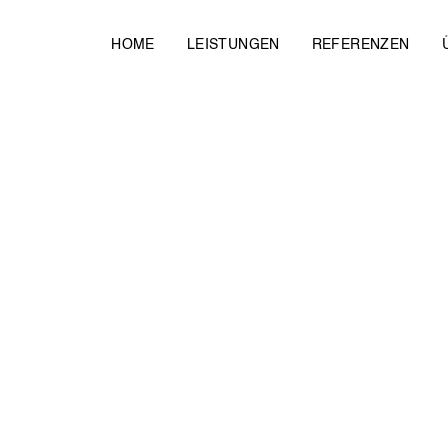
R
HOME
LEISTUNGEN
REFERENZEN
N
der A14 von Schwerin bis Wismar
AU DER A14 VO
ERIN BIS WISM